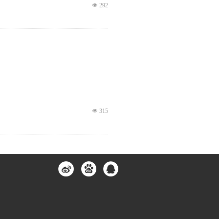
넶
292
넶
315
넶
182