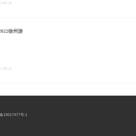
23-06-26
2022徐州游
22-08-31
秋游-登老山国家森林公园
备19017477号-1
21-12-30